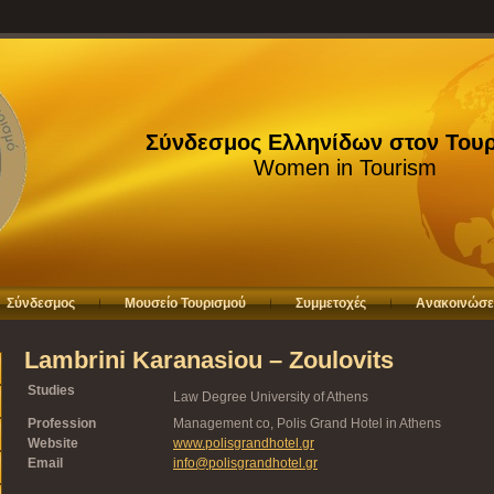
Σύνδεσμος Ελληνίδων στον Του
Women in Tourism
Σύνδεσμος
Μουσείο Τουρισμού
Συμμετοχές
Ανακοινώσε
Lambrini Karanasiou – Zoulovits
Studies
Law Degree University of Athens
Profession
Management co, Polis Grand Hotel in Athens
Website
www.polisgrandhotel.gr
Email
info@polisgrandhotel.gr