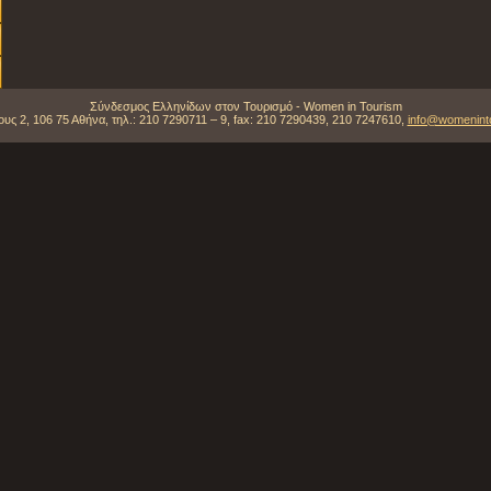
Σύνδεσμος Ελληνίδων στον Τουρισμό - Women in Tourism
υς 2, 106 75 Αθήνα, τηλ.: 210 7290711 – 9, fax: 210 7290439, 210 7247610,
info@womeninto