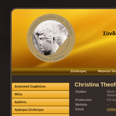
Σύνδ
Σύνδεσμος
Μουσείο Το
Christina Theofi
Διοικητικό Συμβούλιο
Studies
Mech-e
Μέλη
Metsov
Profession
P.R K
Δράσεις
Website
–
Email
chrthe
Χρήσιμοι Σύνδεσμοι