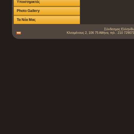
Υποστηρικτές
Photo Gallery
Τα Νέα Μας
Σύνδεσμος Ελληνίδω
Κλεομένους 2, 106 75 Αθήνα, τηλ.: 210 729071