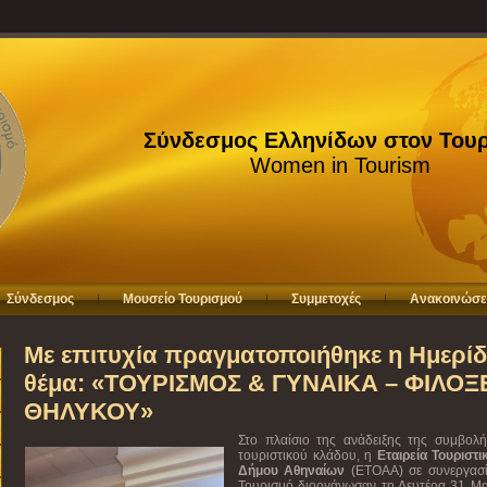
Σύνδεσμος Ελληνίδων στον Του
Women in Tourism
Σύνδεσμος
Μουσείο Τουρισμού
Συμμετοχές
Ανακοινώσε
Με επιτυχία πραγματοποιήθηκε η Ημερίδ
θέμα: «ΤΟΥΡΙΣΜΟΣ & ΓΥΝΑΙΚΑ – ΦΙΛΟ
ΘΗΛΥΚΟΥ»
Στο πλαίσιο της ανάδειξης της συμβολ
τουριστικού κλάδου, η
Εταιρεία Τουριστ
Δήμου Αθηναίων
(ΕΤΟΑΑ) σε συνεργασί
Τουρισμό διοργάνωσαν τη Δευτέρα 31 Μ