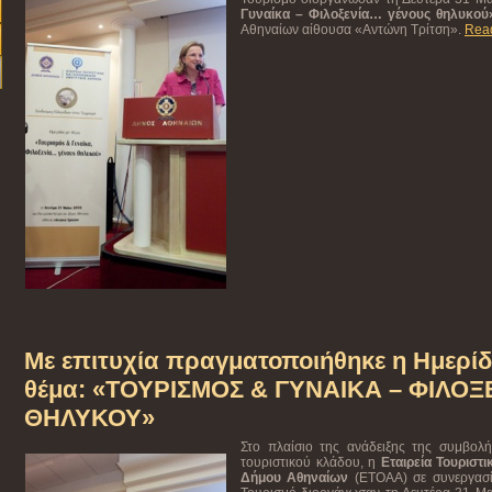
Γυναίκα – Φιλοξενία… γένους θηλυκού
Αθηναίων αίθουσα «Αντώνη Τρίτση».
Read
Με επιτυχία πραγματοποιήθηκε η Ημερίδ
θέμα: «ΤΟΥΡΙΣΜΟΣ & ΓΥΝΑΙΚΑ – ΦΙΛΟ
ΘΗΛΥΚΟΥ»
Στο πλαίσιο της ανάδειξης της συμβολ
τουριστικού κλάδου, η
Εταιρεία Τουριστ
Δήμου Αθηναίων
(ΕΤΟΑΑ) σε συνεργασί