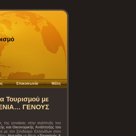
ρισμό
ις
Επικοινωνία
Μέλη
α Τουρισμού με
ΞΕΝΙΑ… ΓΕΝΟΥΣ
ής της γυναίκας στην ανάπτυξη του
ικής και Οικονομικής Ανάπτυξης του
α με τον Σύνδεσμο Ελληνίδων στον
αΐου,
Ημερίδα
με θέμα
«Τουρισμός &