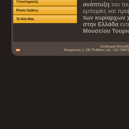
Υποστηρικτές
ανάπτυξη
του το
εμπειρίες και πρ
Photo Gallery
των κυρίαρχων
Τα Νέα Μας
στην Ελλάδα
εντ
Μουσείου Τουρι
Σύνδεσμος Ελληνίδω
Κλεομένους 2, 106 75 Αθήνα, τηλ.: 210 729071