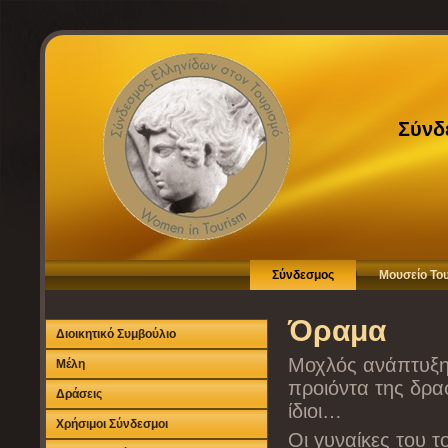
Σύνδ
Σύνδεσμος
Μουσείο Το
Όραμα
Διοικητικό Συμβούλιο
Μοχλός ανάπτυξης
Μέλη
προιόντα της δρα
Δράσεις
ίδιοι…
Χρήσιμοι Σύνδεσμοι
Οι γυναίκες του 