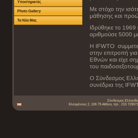
Υποστηρικτές
Με στόχο την ισότ
Photo Gallery
μάθησης και προώ
Τα Νέα Μας
Ιδρύθηκε το 1969
αριθμούσε 5000 μ
Η IFWTO συμμετείχ
στην επιτροπή γι
Εθνών και είχε ση
του παιδοσεξοτου
Ο Σύνδεσμος Ελλη
συνέδρια της IFW
Σύνδεσμος Ελληνίδω
Κλεομένους 2, 106 75 Αθήνα, τηλ.: 210 729071