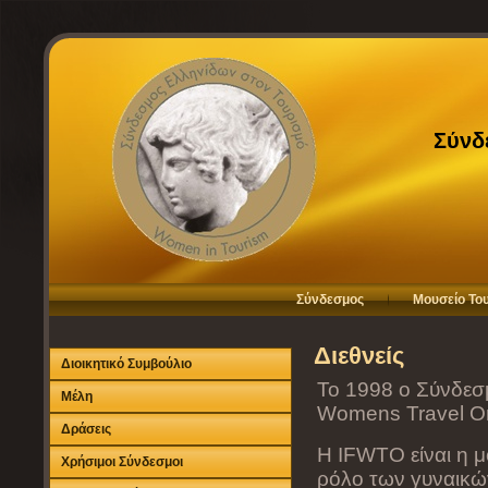
Σύνδ
Σύνδεσμος
Μουσείο Το
Διεθνείς
Διοικητικό Συμβούλιο
Το 1998 ο Σύνδεσμο
Μέλη
Womens Travel Or
Δράσεις
H IFWTO είναι η 
Χρήσιμοι Σύνδεσμοι
ρόλο των γυναικών