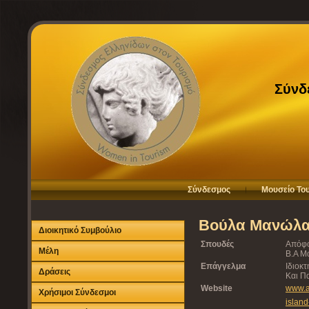
Σύνδ
Σύνδεσμος
Μουσείο Το
Βούλα Μανώλ
Διοικητικό Συμβούλιο
Σπουδές
Απόφο
Μέλη
Β.Α Μ
Επάγγελμα
Ιδιοκτ
Δράσεις
Και Π
Website
www.a
Χρήσιμοι Σύνδεσμοι
island