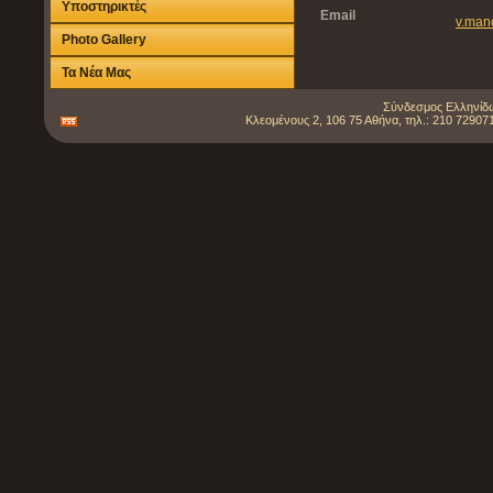
Υποστηρικτές
Email
v.man
Photo Gallery
Τα Νέα Μας
Σύνδεσμος Ελληνίδω
Κλεομένους 2, 106 75 Αθήνα, τηλ.: 210 729071